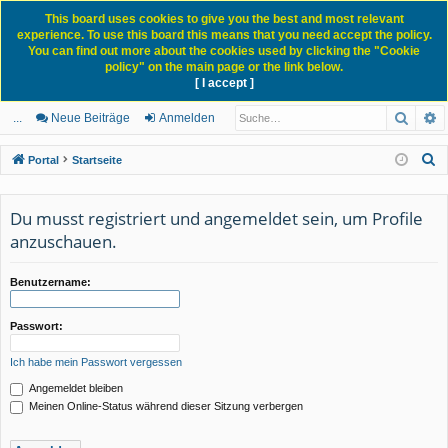
This board uses cookies to give you the best and most relevant
experience. To use this board this means that you need accept the policy.
You can find out more about the cookies used by clicking the "Cookie
policy" on the main page or the link below.
[ I accept ]
Portal
Forum
News Blog
Such
E
ch
itg
n
eg
...
Neue Beiträge
Anmelden
ne
lie
m
ist
S
Portal
Startseite
llz
de
el
rie
u
c
ug
r
de
re
Du musst registriert und angemeldet sein, um Profile
h
anzuschauen.
rif
n
n
e
f
Benutzername:
Passwort:
Ich habe mein Passwort vergessen
Angemeldet bleiben
Meinen Online-Status während dieser Sitzung verbergen