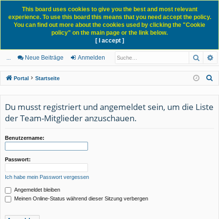
This board uses cookies to give you the best and most relevant
experience. To use this board this means that you need accept the policy.
You can find out more about the cookies used by clicking the "Cookie
policy" on the main page or the link below.
[ I accept ]
Portal
Forum
News Blog
Such
E
ch
itg
n
eg
...
Neue Beiträge
Anmelden
ne
lie
m
ist
S
Portal
Startseite
llz
de
el
rie
u
c
ug
r
de
re
Du musst registriert und angemeldet sein, um die Liste
h
der Team-Mitglieder anzuschauen.
rif
n
n
e
f
Benutzername:
Passwort:
Ich habe mein Passwort vergessen
Angemeldet bleiben
Meinen Online-Status während dieser Sitzung verbergen