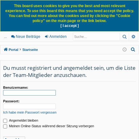
This board uses cookies to give you the best and most relevant
experience. To use this board this means that you need accept the policy.
You can find out more about the cookies used by clicking the "Cookie
policy" on the main page or the link below.
[ I accept ]
Portal
Forum
News Blog
Such
E
ch
itg
n
eg
...
Neue Beiträge
Anmelden
ne
lie
m
ist
S
Portal
Startseite
llz
de
el
rie
u
c
ug
r
de
re
Du musst registriert und angemeldet sein, um die Liste
h
der Team-Mitglieder anzuschauen.
rif
n
n
e
f
Benutzername:
Passwort:
Ich habe mein Passwort vergessen
Angemeldet bleiben
Meinen Online-Status während dieser Sitzung verbergen